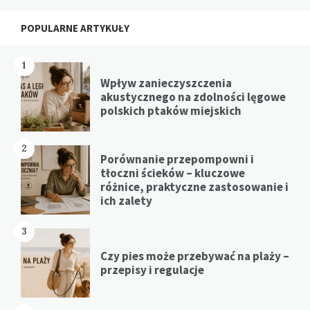
Widgets
POPULARNE ARTYKUŁY
1
Wpływ zanieczyszczenia
akustycznego na zdolności lęgowe
polskich ptaków miejskich
2
Porównanie przepompowni i
tłoczni ścieków – kluczowe
różnice, praktyczne zastosowanie i
ich zalety
3
Czy pies może przebywać na plaży –
przepisy i regulacje