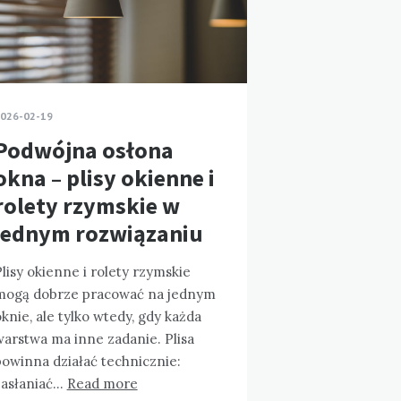
026-02-19
Podwójna osłona
okna – plisy okienne i
rolety rzymskie w
jednym rozwiązaniu
lisy okienne i rolety rzymskie
mogą dobrze pracować na jednym
knie, ale tylko wtedy, gdy każda
warstwa ma inne zadanie. Plisa
powinna działać technicznie:
zasłaniać…
Read more