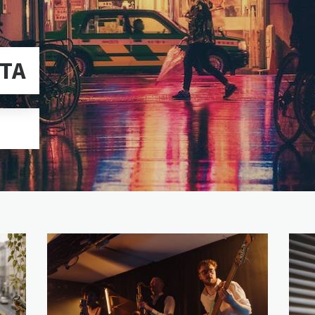
STA
.