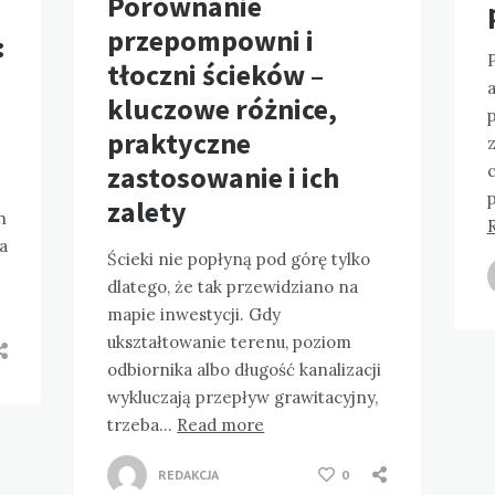
Porównanie
przepompowni i
:
tłoczni ścieków –
kluczowe różnice,
p
praktyczne
zastosowanie i ich
zalety
h
ja
Ścieki nie popłyną pod górę tylko
dlatego, że tak przewidziano na
mapie inwestycji. Gdy
ukształtowanie terenu, poziom
odbiornika albo długość kanalizacji
wykluczają przepływ grawitacyjny,
trzeba…
Read more
REDAKCJA
0