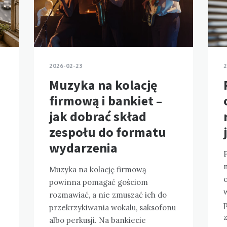
2026-02-23
2
Muzyka na kolację
firmową i bankiet –
jak dobrać skład
zespołu do formatu
wydarzenia
P
Muzyka na kolację firmową
o
powinna pomagać gościom
rozmawiać, a nie zmuszać ich do
przekrzykiwania wokalu, saksofonu
albo perkusji. Na bankiecie