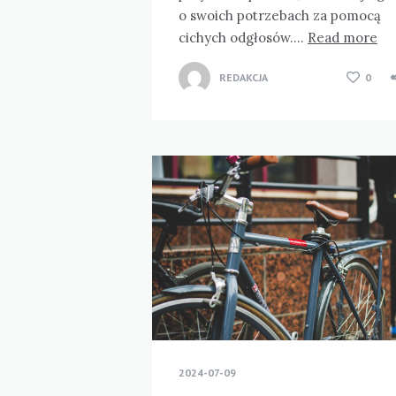
o swoich potrzebach za pomocą
cichych odgłosów….
Read more
REDAKCJA
0
2024-07-09