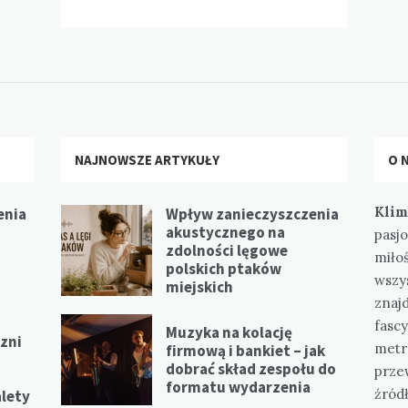
NAJNOWSZE ARTYKUŁY
O 
Klim
enia
Wpływ zanieczyszczenia
akustycznego na
pasjo
zdolności lęgowe
miłoś
polskich ptaków
wszys
miejskich
znajd
fasc
Muzyka na kolację
zni
metro
firmową i bankiet – jak
dobrać skład zespołu do
prze
formatu wydarzenia
źródł
alety