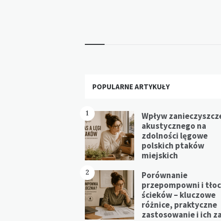
Widgets
POPULARNE ARTYKUŁY
1
Wpływ zanieczyszcz
akustycznego na
zdolności lęgowe
polskich ptaków
miejskich
2
Porównanie
przepompowni i tłoc
ścieków – kluczowe
różnice, praktyczne
zastosowanie i ich z